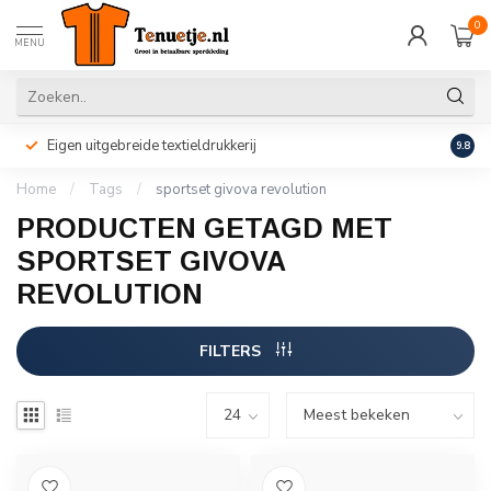
0
MENU
Eigen uitgebreide textieldrukkerij
Perso
9.8
Home
/
Tags
/
sportset givova revolution
PRODUCTEN GETAGD MET
SPORTSET GIVOVA
REVOLUTION
FILTERS