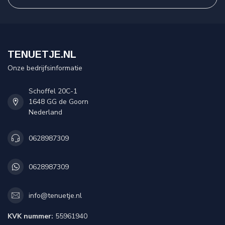
TENUETJE.NL
Onze bedrijfsinformatie
Schoffel 20C-1
1648 GG de Goorn
Nederland
0628987309
0628987309
info@tenuetje.nl
KVK nummer:
55961940