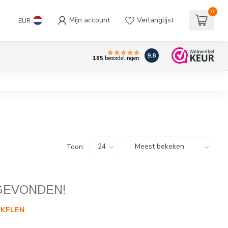
0
Mijn account
Verlanglijst
EUR
9.8
185
beoordelingen
Toon:
GEVONDEN!
KELEN