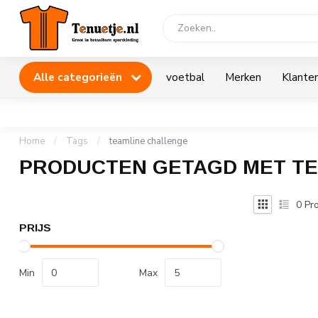
Alle categorieën
voetbal
Merken
Klanten
Home
/
Tags
/
teamline challenge
PRODUCTEN GETAGD MET TE
0
Pro
PRIJS
Min
Max