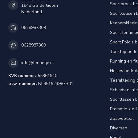
Sportbroek b
1648 GG de Goorn
Nederland
Sportkousen 
Keeperskledi
0628987309
Sport tenue b
Sport Polo's 
0628987309
Tanktop bedr
Running en fi
info@tenuetje.nl
Hesjes bedru
KVK nummer:
55961940
Teamkleding 
btw-nummer:
NL851923987B01
Scheidsrechte
Sporttassen 
Promotie kled
Zaalvoetbal
Diversen
Padel