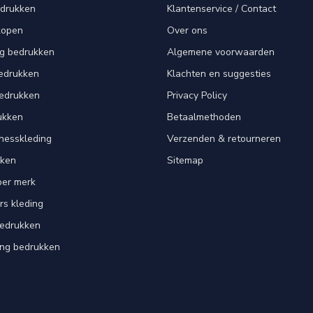
edrukken
Klantenservice / Contact
kopen
Over ons
ng bedrukken
Algemene voorwaarden
edrukken
Klachten en suggesties
bedrukken
Privacy Policy
ukken
Betaalmethoden
tnesskleding
Verzenden & retourneren
kken
Sitemap
per merk
rs kleding
bedrukken
ing bedrukken