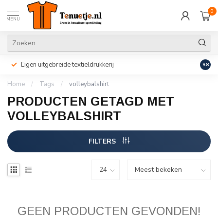
0
MENU
Eigen uitgebreide textieldrukkerij
Perso
9.8
Home
/
Tags
/
volleybalshirt
PRODUCTEN GETAGD MET
VOLLEYBALSHIRT
FILTERS
GEEN PRODUCTEN GEVONDEN!