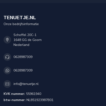
TENUETJE.NL
Onze bedrijfsinformatie
Schoffel 20C-1
1648 GG de Goorn
Nederland
0628987309
0628987309
info@tenuetje.nl
KVK nummer:
55961940
btw-nummer:
NL851923987B01