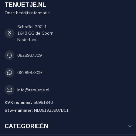
TENUETJE.NL
Onze bedrijfsinformatie
Schoffel 20C-1
1648 GG de Goorn
Nederland
0628987309
0628987309
info@tenuetje.nl
KVK nummer:
55961940
btw-nummer:
NL851923987B01
CATEGORIEËN