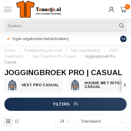
0
MENU
Eigen uitgebreide textieldrukkerij
Perso
9.8
Home
/
Teamkleding per merk
/
Jako teamkleding
/
JAKO
Teamline's
/
Jako Teamline Pro Casual
/
Joggingbroek Pro
Casual
JOGGINGBROEK PRO | CASUAL
HOODIE MET RITS PRO
VEST PRO CASUAL
CASUAL
FILTERS