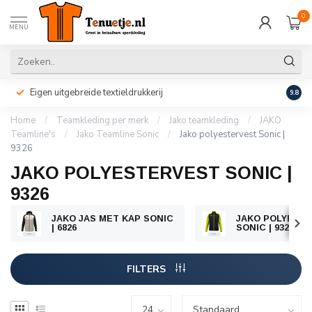
0
MENU
Eigen uitgebreide textieldrukkerij
Perso
9.8
Home
/
Teamkleding per merk
/
Jako teamkleding
/
JAKO
Teamline's
/
Jako Teamline Sonic
/
Jako polyestervest Sonic |
9326
JAKO POLYESTERVEST SONIC |
9326
JAKO JAS MET KAP SONIC
JAKO POLYEST
| 6826
SONIC | 9326
FILTERS