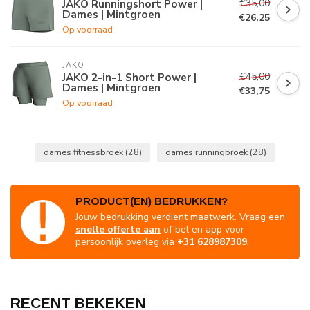
€35,00
JAKO Runningshort Power |
Dames | Mintgroen
€26,25
Op voorraad
JAKO
€45,00
JAKO 2-in-1 Short Power |
Dames | Mintgroen
€33,75
Op voorraad
dames fitnessbroek
(28)
dames runningbroek
(28)
PRODUCT(EN) BEDRUKKEN?
Jouw bedrukking verdient maatwerk. Vraag een
snelle offerte aan
of bel en app voor
persoonlijk overleg via
+31 628987309
.
RECENT BEKEKEN