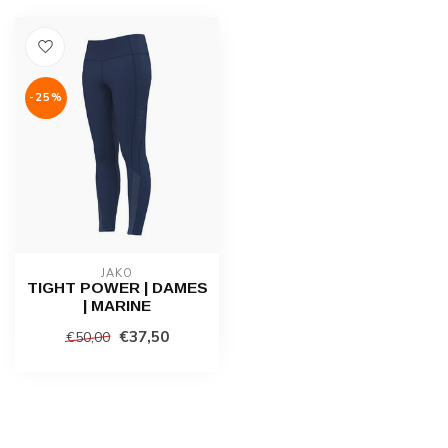
-25%
JAKO
TIGHT POWER | DAMES
| MARINE
€37,50
€50,00