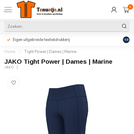
0
MENU
Eigen uitgebreide textieldrukkerij
Perso
9.8
Home
/
Tight Power | Dames | Marine
JAKO Tight Power | Dames | Marine
JAKO