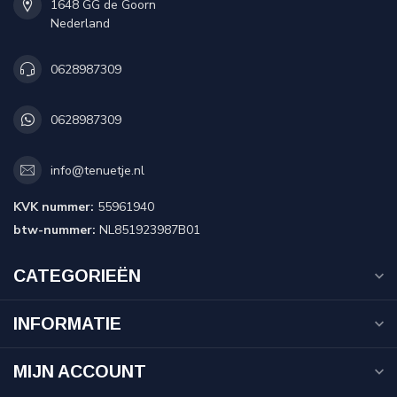
1648 GG de Goorn
Nederland
0628987309
0628987309
info@tenuetje.nl
KVK nummer:
55961940
btw-nummer:
NL851923987B01
CATEGORIEËN
INFORMATIE
MIJN ACCOUNT