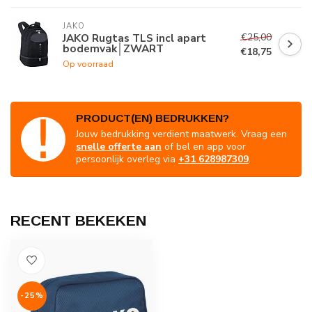
JAKO
€25,00
JAKO Rugtas TLS incl apart
bodemvak│ZWART
€18,75
Op voorraad
PRODUCT(EN) BEDRUKKEN?
Jouw bedrukking verdient maatwerk. Vraag een
snelle offerte aan
of bel en app voor
persoonlijk overleg via
+31 628987309
.
RECENT BEKEKEN
-25%