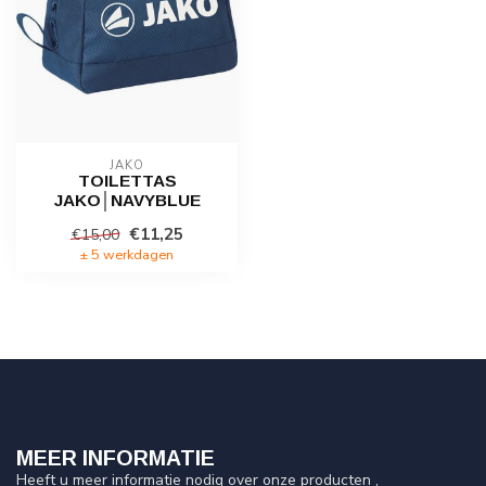
JAKO
TOILETTAS
JAKO│NAVYBLUE
€11,25
€15,00
± 5 werkdagen
MEER INFORMATIE
Heeft u meer informatie nodig over onze producten ,