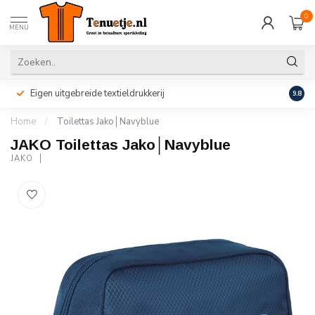
0
MENU
Eigen uitgebreide textieldrukkerij
Perso
9.8
Home
/
Toilettas Jako│Navyblue
JAKO Toilettas Jako│Navyblue
JAKO