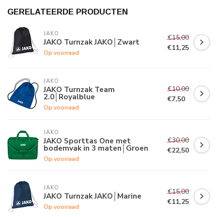
GERELATEERDE PRODUCTEN
JAKO
€15,00
JAKO Turnzak JAKO│Zwart
€11,25
Op voorraad
JAKO
€10,00
JAKO Turnzak Team
2.0│Royalblue
€7,50
Op voorraad
JAKO
€30,00
JAKO Sporttas One met
bodemvak in 3 maten│Groen
€22,50
Op voorraad
JAKO
€15,00
JAKO Turnzak JAKO│Marine
€11,25
Op voorraad