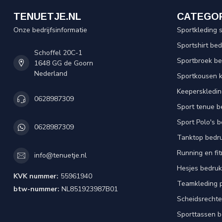
TENUETJE.NL
CATEGO
Onze bedrijfsinformatie
Sportkleding 
Sportshirt be
Schoffel 20C-1
Sportbroek b
1648 GG de Goorn
Nederland
Sportkousen 
Keeperskledi
0628987309
Sport tenue b
Sport Polo's 
0628987309
Tanktop bedr
Running en fi
info@tenuetje.nl
Hesjes bedru
KVK nummer:
55961940
Teamkleding 
btw-nummer:
NL851923987B01
Scheidsrechte
Sporttassen 