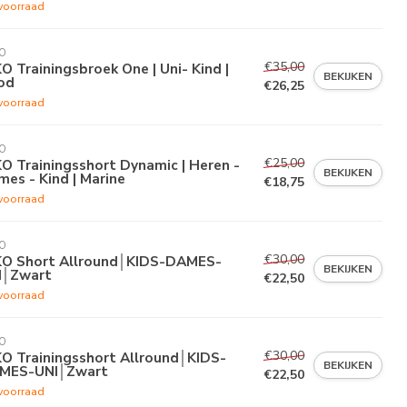
voorraad
O
€35,00
O Trainingsbroek One | Uni- Kind |
BEKIJKEN
od
€26,25
voorraad
O
€25,00
O Trainingsshort Dynamic | Heren -
BEKIJKEN
es - Kind | Marine
€18,75
voorraad
O
€30,00
KO Short Allround│KIDS-DAMES-
BEKIJKEN
I│Zwart
€22,50
voorraad
O
€30,00
KO Trainingsshort Allround│KIDS-
BEKIJKEN
MES-UNI│Zwart
€22,50
voorraad