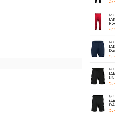
Op 
JAK
JAK
Ro
Op 
JAK
JAK
Dam
Op 
JAK
JA
UN
Op 
JAK
JA
DA
Op 