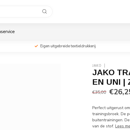
service
Eigen uitgebreide textieldrukkerij
JAKO
JAKO TR
EN UNI |
€26,2
€35,00
Perfect uitgerust o
trainingsbroek. De p
buitentrainingen. De
van de stof.
Lees m