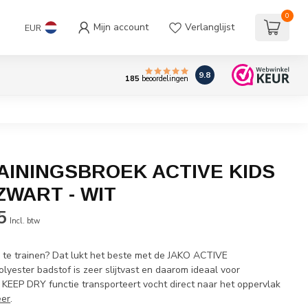
0
Mijn account
Verlanglijst
EUR
9.8
185
beoordelingen
AININGSBROEK ACTIVE KIDS
 ZWART - WIT
5
Incl. btw
m te trainen? Dat lukt het beste met de JAKO ACTIVE
olyester badstof is zeer slijtvast en daarom ideaal voor
 KEEP DRY functie transporteert vocht direct naar het oppervlak
eer
.