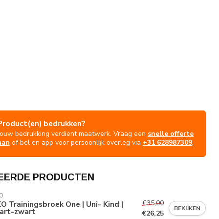
Product(en) bedrukken?
Jouw bedrukking verdient maatwerk. Vraag een
snelle offerte
aan
of bel en app voor persoonlijk overleg via
+31 628987309
.
EERDE PRODUCTEN
O
€35,00
O Trainingsbroek One | Uni- Kind |
BEKIJKEN
art-zwart
€26,25