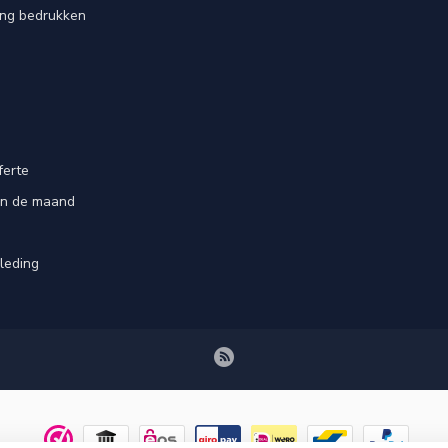
ing bedrukken
ferte
an de maand
leding