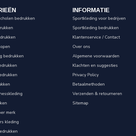
RIEËN
INFORMATIE
scholen bedrukken
Sportkleding voor bedrijven
drukken
Sportkleding bedrukken
edrukken
Klantenservice / Contact
kopen
Over ons
ng bedrukken
Algemene voorwaarden
edrukken
Klachten en suggesties
bedrukken
Privacy Policy
ukken
Betaalmethoden
tnesskleding
Verzenden & retourneren
kken
Sitemap
per merk
rs kleding
bedrukken