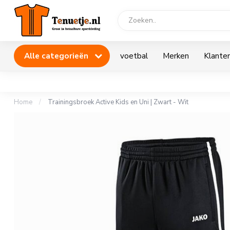
Alle categorieën
voetbal
Merken
Klanten
Home
/
Trainingsbroek Active Kids en Uni | Zwart - Wit