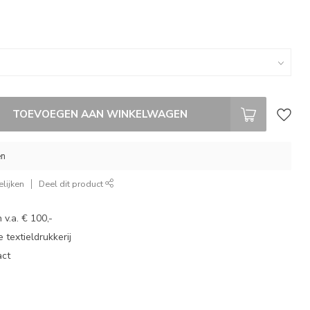
TOEVOEGEN AAN WINKELWAGEN
en
lijken
Deel dit product
 v.a. € 100,-
 textieldrukkerij
act