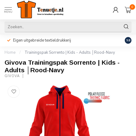
0
MENU
Eigen uitgebreide textieldrukkerij
Perso
9.8
Home
/
Trainingspak Sorrento | Kids - Adults │Rood-Navy
Givova Trainingspak Sorrento | Kids -
Adults │Rood-Navy
GIVOVA