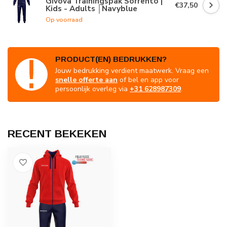
Givova Trainingspak Sorrento |
€37,50
Kids - Adults │Navyblue
Op voorraad
PRODUCT(EN) BEDRUKKEN?
Jouw bedrukking verdient maatwerk. Vraag een
snelle offerte aan
of bel en app voor
persoonlijk overleg via
+31 628987309
.
RECENT BEKEKEN