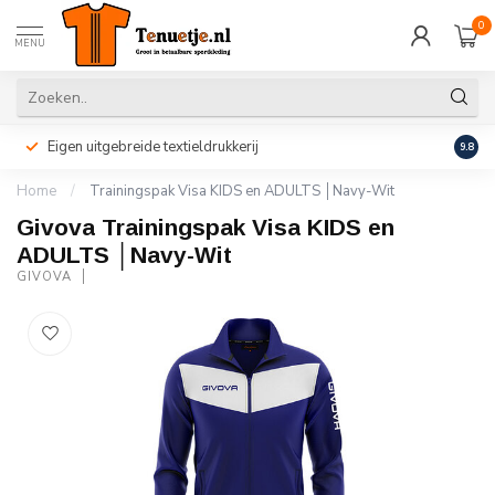
0
MENU
Eigen uitgebreide textieldrukkerij
Perso
9.8
Home
/
Trainingspak Visa KIDS en ADULTS │Navy-Wit
Givova Trainingspak Visa KIDS en
ADULTS │Navy-Wit
GIVOVA