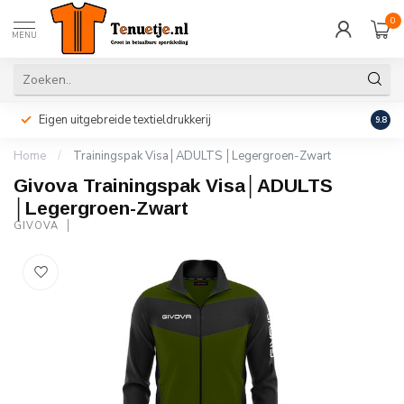
0
MENU
Eigen uitgebreide textieldrukkerij
Perso
9.8
Home
/
Trainingspak Visa│ADULTS │Legergroen-Zwart
Givova Trainingspak Visa│ADULTS
│Legergroen-Zwart
GIVOVA