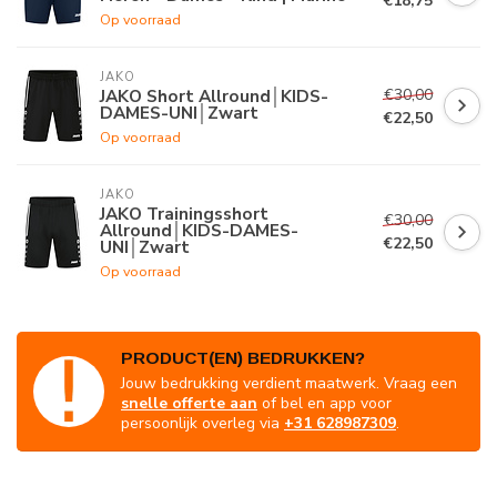
€18,75
Op voorraad
JAKO
€30,00
JAKO Short Allround│KIDS-
DAMES-UNI│Zwart
€22,50
Op voorraad
JAKO
JAKO Trainingsshort
€30,00
Allround│KIDS-DAMES-
€22,50
UNI│Zwart
Op voorraad
PRODUCT(EN) BEDRUKKEN?
Jouw bedrukking verdient maatwerk. Vraag een
snelle offerte aan
of bel en app voor
persoonlijk overleg via
+31 628987309
.