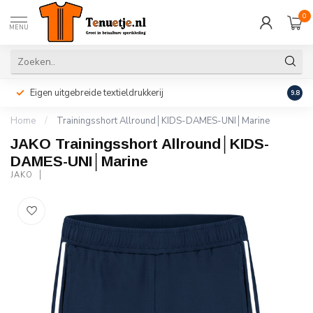
0
MENU
Eigen uitgebreide textieldrukkerij
Perso
9.8
Home
/
Trainingsshort Allround│KIDS-DAMES-UNI│Marine
JAKO Trainingsshort Allround│KIDS-
DAMES-UNI│Marine
JAKO