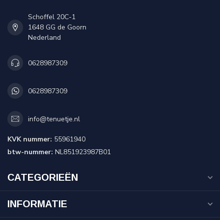
Schoffel 20C-1
1648 GG de Goorn
Nederland
0628987309
0628987309
info@tenuetje.nl
KVK nummer:
55961940
btw-nummer:
NL851923987B01
CATEGORIEËN
INFORMATIE