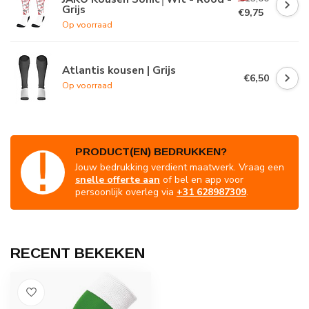
Grijs
€9,75
Op voorraad
Atlantis kousen | Grijs
€6,50
Op voorraad
PRODUCT(EN) BEDRUKKEN?
Jouw bedrukking verdient maatwerk. Vraag een
snelle offerte aan
of bel en app voor
persoonlijk overleg via
+31 628987309
.
RECENT BEKEKEN