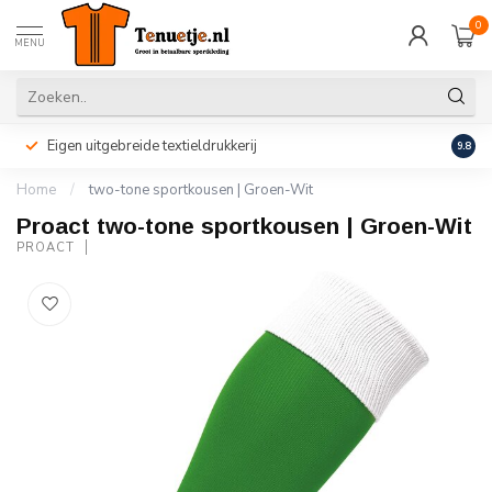
0
MENU
Eigen uitgebreide textieldrukkerij
Perso
9.8
Home
/
two-tone sportkousen | Groen-Wit
Proact two-tone sportkousen | Groen-Wit
PROACT