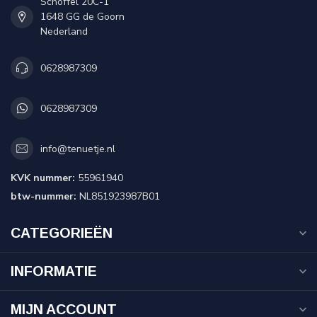
Schoffel 20C-1
1648 GG de Goorn
Nederland
0628987309
0628987309
info@tenuetje.nl
KVK nummer:
55961940
btw-nummer:
NL851923987B01
CATEGORIEËN
INFORMATIE
MIJN ACCOUNT