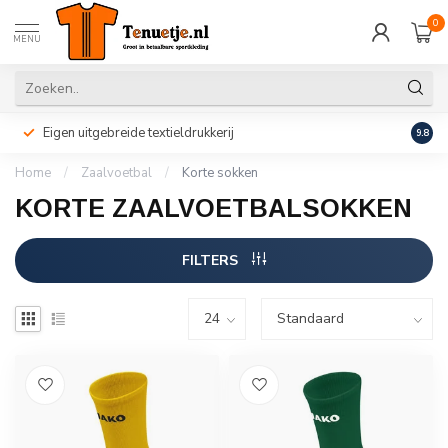
0
MENU
Eigen uitgebreide textieldrukkerij
Perso
9.8
Home
/
Zaalvoetbal
/
Korte sokken
KORTE ZAALVOETBALSOKKEN
FILTERS