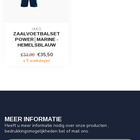
JAKO
ZAALVOETBALSET
POWER│MARINE -
HEMELSBLAUW
€35,50
€51,00
± 5 werkdagen
MEER INFORMATIE
Heeft u meer informatie nodig over onze producten ,
bedrukkingsmogelijkheden bel of mail ons.