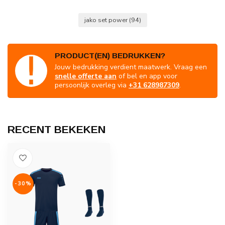
jako set power
(94)
PRODUCT(EN) BEDRUKKEN?
Jouw bedrukking verdient maatwerk. Vraag een
snelle offerte aan
of bel en app voor
persoonlijk overleg via
+31 628987309
.
RECENT BEKEKEN
-30%