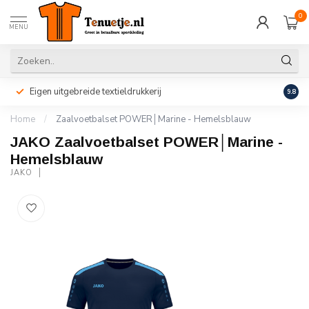
0
MENU
Eigen uitgebreide textieldrukkerij
Perso
9.8
Home
/
Zaalvoetbalset POWER│Marine - Hemelsblauw
JAKO Zaalvoetbalset POWER│Marine -
Hemelsblauw
JAKO