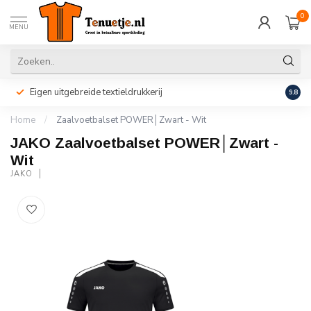
0
MENU
Eigen uitgebreide textieldrukkerij
Perso
9.8
Home
/
Zaalvoetbalset POWER│Zwart - Wit
JAKO Zaalvoetbalset POWER│Zwart -
Wit
JAKO