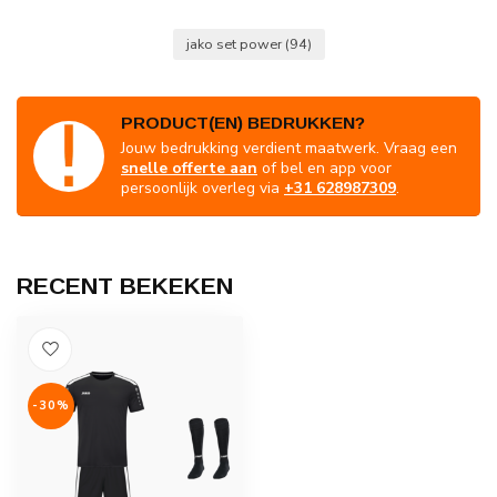
jako set power
(94)
PRODUCT(EN) BEDRUKKEN?
Jouw bedrukking verdient maatwerk. Vraag een
snelle offerte aan
of bel en app voor
persoonlijk overleg via
+31 628987309
.
RECENT BEKEKEN
-30%