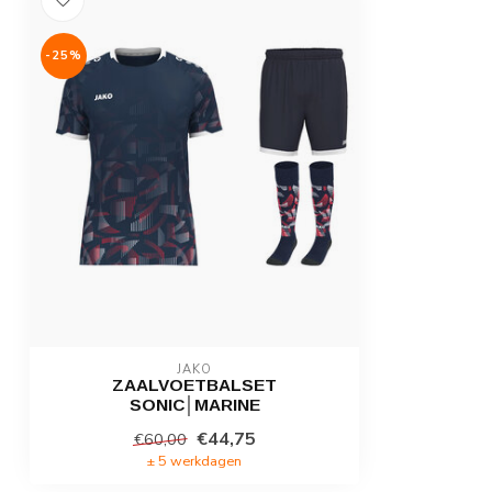
-25%
JAKO
ZAALVOETBALSET
SONIC│MARINE
€44,75
€60,00
± 5 werkdagen