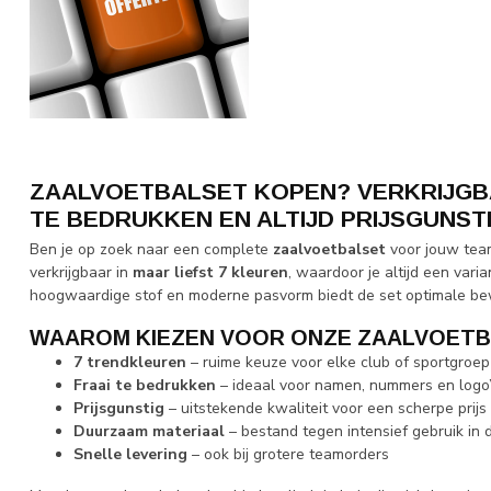
ZAALVOETBALSET KOPEN? VERKRIJGBA
TE BEDRUKKEN EN ALTIJD PRIJSGUNST
Ben je op zoek naar een complete
zaalvoetbalset
voor jouw team
verkrijgbaar in
maar liefst 7 kleuren
, waardoor je altijd een varia
hoogwaardige stof en moderne pasvorm biedt de set optimale beweg
WAAROM KIEZEN VOOR ONZE ZAALVOET
7 trendkleuren
– ruime keuze voor elke club of sportgroep
Fraai te bedrukken
– ideaal voor namen, nummers en logo
Prijsgunstig
– uitstekende kwaliteit voor een scherpe prijs
Duurzaam materiaal
– bestand tegen intensief gebruik in 
Snelle levering
– ook bij grotere teamorders