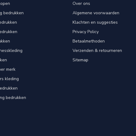
kopen
Over ons
ng bedrukken
Algemene voorwaarden
edrukken
Klachten en suggesties
bedrukken
Privacy Policy
ukken
Betaalmethoden
tnesskleding
Verzenden & retourneren
kken
Sitemap
per merk
rs kleding
bedrukken
ing bedrukken