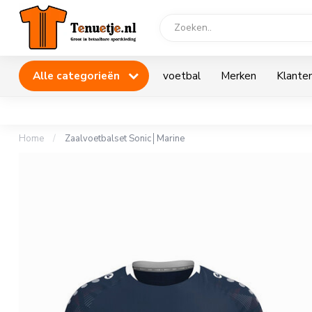
Alle categorieën
voetbal
Merken
Klanten
Home
/
Zaalvoetbalset Sonic│Marine