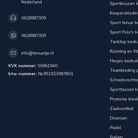
Nederland
Sportkousen 
Keeperskledi
0628987309
Sport tenue b
Sport Polo's 
0628987309
Tanktop bedr
Running en fi
info@tenuetje.nl
Hesjes bedru
KVK nummer:
55961940
Teamkleding 
btw-nummer:
NL851923987B01
Scheidsrechte
Sporttassen 
Promotie kled
Zaalvoetbal
Diversen
Padel
Ballen