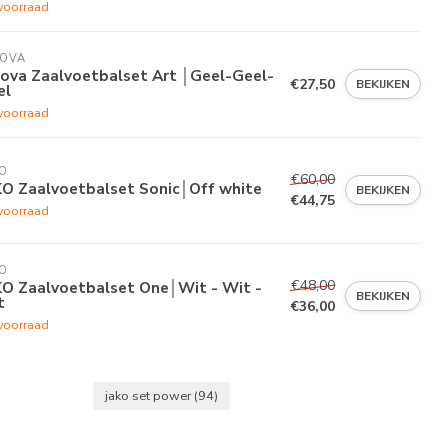
voorraad
VOVA
vova Zaalvoetbalset Art │Geel-Geel-
€27,50
BEKIJKEN
el
voorraad
O
€60,00
KO Zaalvoetbalset Sonic│Off white
BEKIJKEN
€44,75
voorraad
O
€48,00
KO Zaalvoetbalset One│Wit - Wit -
BEKIJKEN
t
€36,00
voorraad
jako set power
(94)