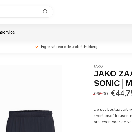
service
Eigen uitgebreide textieldrukkerij
JAKO
JAKO ZA
SONIC│M
€44,7
€60,00
De set bestaat uit h
short en/of kousen i
ons even voor de vel