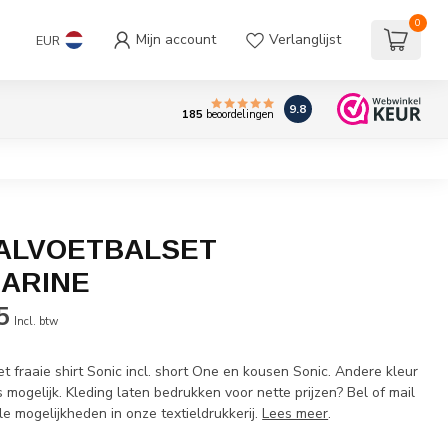
0
Mijn account
Verlanglijst
EUR
9.8
185
beoordelingen
ALVOETBALSET
ARINE
5
Incl. btw
et fraaie shirt Sonic incl. short One en kousen Sonic. Andere kleur
s mogelijk. Kleding laten bedrukken voor nette prijzen? Bel of mail
e mogelijkheden in onze textieldrukkerij.
Lees meer
.