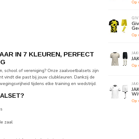
Op 
GI
Gi
Ge
Op 
AR IN 7 KLEUREN, PERFECT
JAK
JA
IG
Op 
, school of vereniging? Onze zaalvoetbalsets zijn
nt vindt die past bij jouw clubkleuren. Dankzij de
ingsvrijheid tijdens elke training en wedstrijd.
JAK
JA
Wi
BALSET?
Op 
’s
de zaal