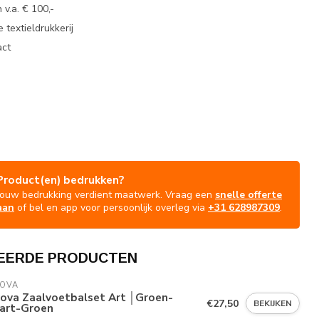
 v.a. € 100,-
 textieldrukkerij
act
Product(en) bedrukken?
Jouw bedrukking verdient maatwerk. Vraag een
snelle offerte
aan
of bel en app voor persoonlijk overleg via
+31 628987309
.
EERDE PRODUCTEN
VOVA
vova Zaalvoetbalset Art │Groen-
€27,50
BEKIJKEN
art-Groen