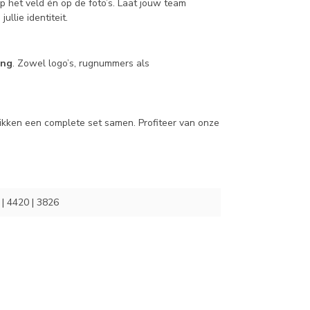
op het veld én op de foto’s. Laat jouw team
ullie identiteit.
ing
. Zowel logo’s, rugnummers als
klikken een complete set samen. Profiteer van onze
| 4420 | 3826