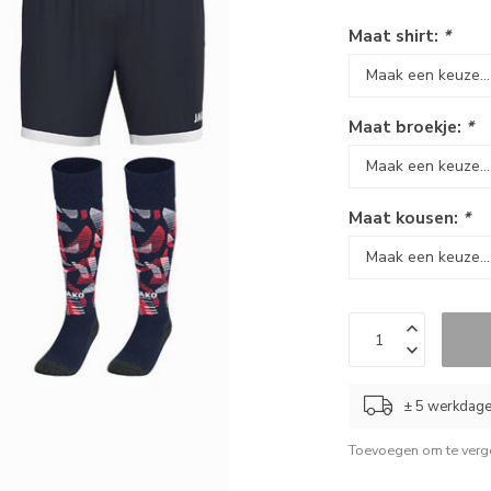
Maat shirt:
*
Maat broekje:
*
Maat kousen:
*
± 5 werkdag
Toevoegen om te verge