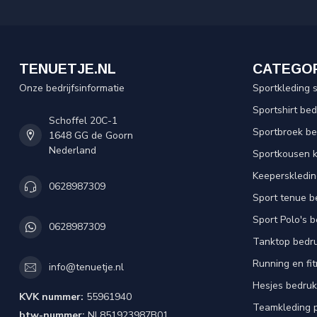
TENUETJE.NL
CATEGO
Onze bedrijfsinformatie
Sportkleding 
Sportshirt be
Schoffel 20C-1
Sportbroek b
1648 GG de Goorn
Nederland
Sportkousen 
Keeperskledi
0628987309
Sport tenue b
Sport Polo's 
0628987309
Tanktop bedr
Running en fi
info@tenuetje.nl
Hesjes bedru
KVK nummer:
55961940
Teamkleding 
btw-nummer:
NL851923987B01