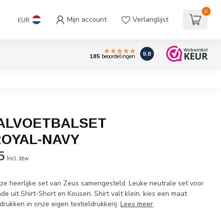
0
Mijn account
Verlanglijst
EUR
9.8
185
beoordelingen
ALVOETBALSET
OYAL-NAVY
5
Incl. btw
eze heerlijke set van Zeus samengesteld. Leuke neutrale set voor
de uit Shirt-Short en Kousen. Shirt valt klein, kies een maat
edrukken in onze eigen textieldrukkerij.
Lees meer
.