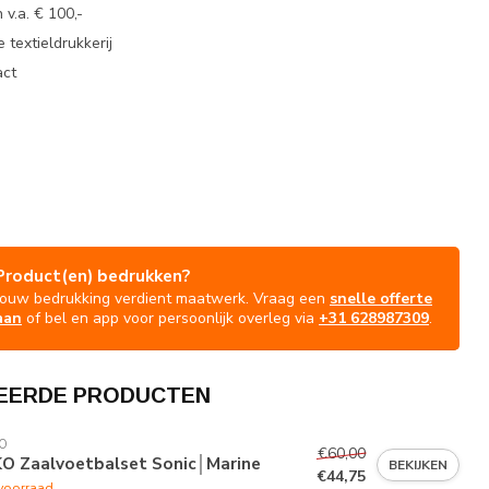
 v.a. € 100,-
 textieldrukkerij
act
Product(en) bedrukken?
Jouw bedrukking verdient maatwerk. Vraag een
snelle offerte
aan
of bel en app voor persoonlijk overleg via
+31 628987309
.
EERDE PRODUCTEN
O
€60,00
KO Zaalvoetbalset Sonic│Marine
BEKIJKEN
€44,75
voorraad