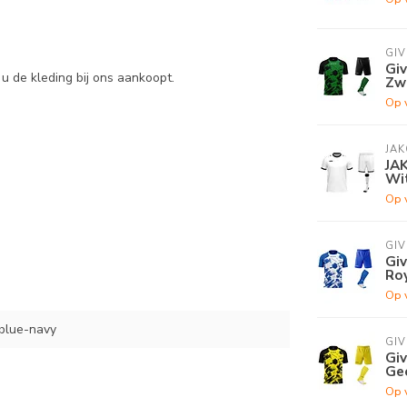
GI
Gi
u de kleding bij ons aankoopt.
Zw
Op 
JAK
JA
Wi
Op 
GI
Gi
Ro
Op 
lblue-navy
GI
Gi
Ge
Op 