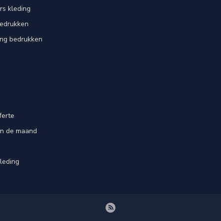
rs kleding
bedrukken
ing bedrukken
ferte
an de maand
leding