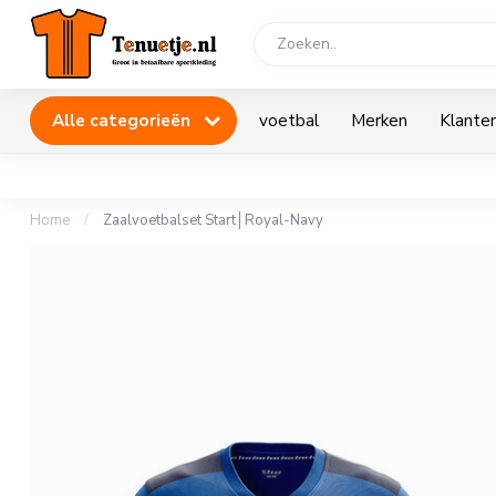
Alle categorieën
voetbal
Merken
Klanten
Home
/
Zaalvoetbalset Start│Royal-Navy