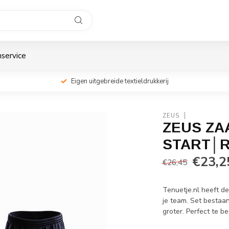
service
Eigen uitgebreide textieldrukkerij
ZEUS
ZEUS ZA
START│R
€23,2
€26,45
Tenuetje.nl heeft d
je team. Set bestaan
groter. Perfect te b