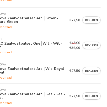
VOVA
vova Zaalvoetbalset Art │Groen-
€27,50
BEKIJKEN
art-Groen
voorraad
O
€48,00
KO Zaalvoetbalset One│Wit - Wit -
BEKIJKEN
t
€36,00
voorraad
VOVA
vova Zaalvoetbalset Art │Wit-Royal-
€27,50
BEKIJKEN
yal
voorraad
VOVA
vova Zaalvoetbalset Art │Geel-Geel-
€27,50
BEKIJKEN
el
voorraad