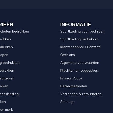
RIEËN
INFORMATIE
scholen bedrukken
Sportkleding voor bedrijven
drukken
Sportkleding bedrukken
edrukken
Klantenservice / Contact
kopen
Over ons
ng bedrukken
Algemene voorwaarden
edrukken
Klachten en suggesties
bedrukken
Privacy Policy
ukken
Betaalmethoden
tnesskleding
Verzenden & retourneren
kken
Sitemap
per merk