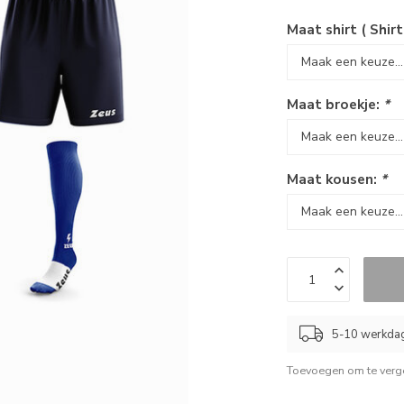
Maat shirt ( Shirt
Maat broekje:
*
Maat kousen:
*
5-10 werkda
Toevoegen om te verge