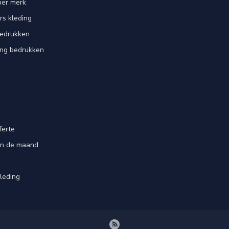
per merk
rs kleding
bedrukken
ing bedrukken
ferte
an de maand
leding