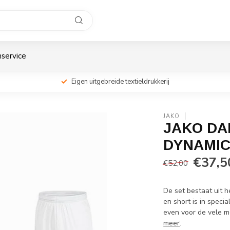
service
Eigen uitgebreide textieldrukkerij
JAKO
JAKO DA
DYNAMIC 
€37,5
€52,00
De set bestaat uit h
en short is in speci
even voor de vele mo
meer
.