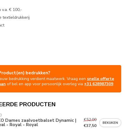
 v.a. € 100,-
 textieldrukkerij
act
Product(en) bedrukken?
Jouw bedrukking verdient maatwerk. Vraag een
snelle offerte
aan
of bel en app voor persoonlijk overleg via
+31 628987309
.
EERDE PRODUCTEN
O
€52,00
KO Dames zaalvoetbalset Dynamic |
BEKIJKEN
al - Royal - Royal
€37,50