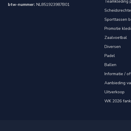
Teamkleding 
btw-nummer:
NL851923987B01
Scheidsrechte
Sporttassen 
Promotie kled
Zaalvoetbal
Diversen
Padel
Ballen
Informatie / of
Aanbieding v
Uitverkoop
WK 2026 fank