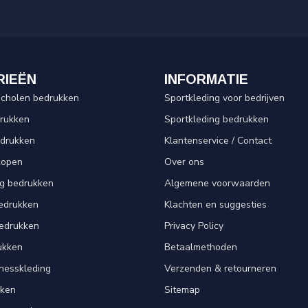
RIEËN
INFORMATIE
scholen bedrukken
Sportkleding voor bedrijven
drukken
Sportkleding bedrukken
edrukken
Klantenservice / Contact
kopen
Over ons
ng bedrukken
Algemene voorwaarden
edrukken
Klachten en suggesties
bedrukken
Privacy Policy
ukken
Betaalmethoden
tnesskleding
Verzenden & retourneren
kken
Sitemap