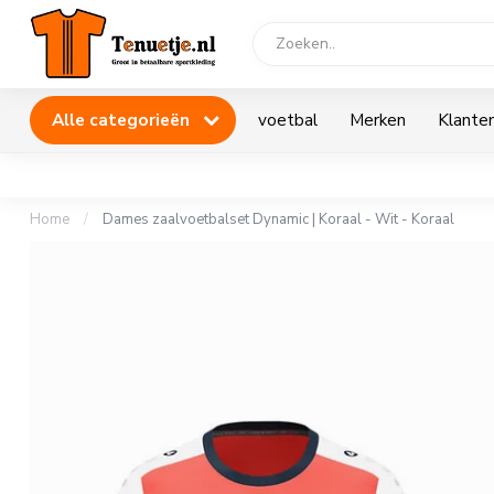
Alle categorieën
voetbal
Merken
Klanten
Home
/
Dames zaalvoetbalset Dynamic | Koraal - Wit - Koraal