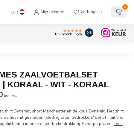
0
Mijn account
Verlanglijst
EUR
9.8
185
beoordelingen
MES ZAALVOETBALSET
| KORAAL - WIT - KORAAL
0
Incl. btw
et shirt Dynamic, short Manchester en de kous Dynamic. Het shirt
ale damessnit gesneden. Kleding laten bedrukken? Bel of mail ons
gelijkheden in onze eigen textieldrukkerij. Scherpe prijzen.
Lees