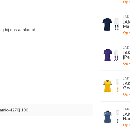
Op 
JAK
JA
Mar
ng bij ons aankoopt.
Op 
JAK
JA
|Pa
Op 
JAK
JA
Gee
Op 
JAK
amic-4270| 190
JA
Na
Op 