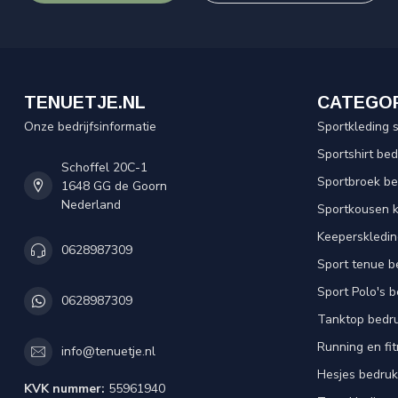
TENUETJE.NL
CATEGO
Onze bedrijfsinformatie
Sportkleding 
Sportshirt be
Schoffel 20C-1
Sportbroek b
1648 GG de Goorn
Nederland
Sportkousen 
Keeperskledi
0628987309
Sport tenue b
Sport Polo's 
0628987309
Tanktop bedr
Running en fi
info@tenuetje.nl
Hesjes bedru
KVK nummer:
55961940