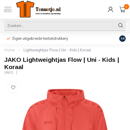
0
MENU
Eigen uitgebreide textieldrukkerij
Perso
9.8
Home
/
Lightweightjas Flow | Uni - Kids | Koraal
JAKO Lightweightjas Flow | Uni - Kids |
Koraal
JAKO