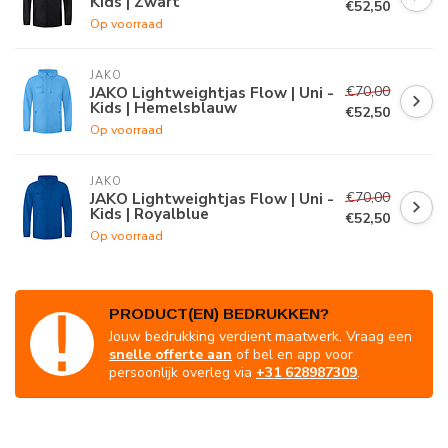
Kids | Zwart
€52,50
Op voorraad
JAKO
€70,00
JAKO Lightweightjas Flow | Uni -
Kids | Hemelsblauw
€52,50
Op voorraad
JAKO
€70,00
JAKO Lightweightjas Flow | Uni -
Kids | Royalblue
€52,50
Op voorraad
PRODUCT(EN) BEDRUKKEN?
Jouw bedrukking verdient maatwerk. Vraag een
snelle offerte aan
of bel en app voor
persoonlijk overleg via
+31 628987309
.