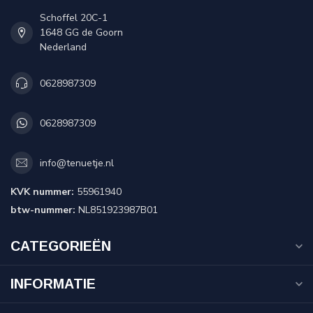
Schoffel 20C-1
1648 GG de Goorn
Nederland
0628987309
0628987309
info@tenuetje.nl
KVK nummer:
55961940
btw-nummer:
NL851923987B01
CATEGORIEËN
INFORMATIE