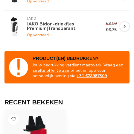
Op voorraad
JAKO
€9,00
JAKO Bidon-drinkfles
Premium|Transparant
€6,75
Op voorraad
PRODUCT(EN) BEDRUKKEN?
Jouw bedrukking verdient maatwerk. Vraag een
snelle offerte aan
of bel en app voor
persoonlijk overleg via
+31 628987309
.
RECENT BEKEKEN