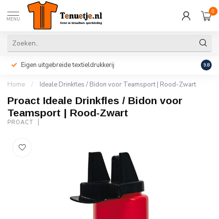
0
MENU
Eigen uitgebreide textieldrukkerij
Perso
9.8
Home
/
Ideale Drinkfles / Bidon voor Teamsport | Rood-Zwart
Proact Ideale Drinkfles / Bidon voor
Teamsport | Rood-Zwart
PROACT