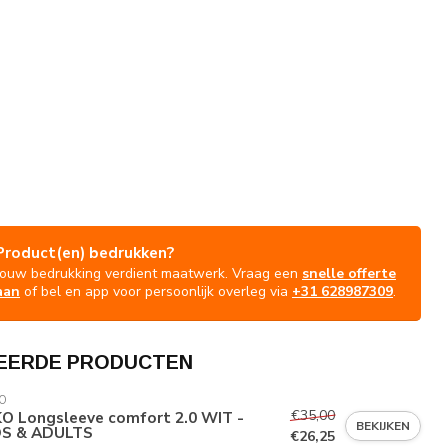
Product(en) bedrukken?
Jouw bedrukking verdient maatwerk. Vraag een
snelle offerte
aan
of bel en app voor persoonlijk overleg via
+31 628987309
.
EERDE PRODUCTEN
O
€35,00
KO Longsleeve comfort 2.0 WIT -
BEKIJKEN
DS & ADULTS
€26,25