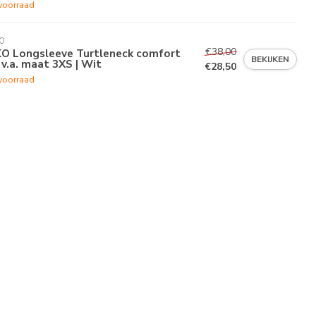
voorraad
O
€38,00
KO Longsleeve Turtleneck comfort
BEKIJKEN
 v.a. maat 3XS | Wit
€28,50
voorraad