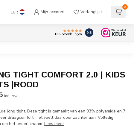
0
Mijn account
Verlanglijst
EUR
9.8
185
beoordelingen
G TIGHT COMFORT 2.0 | KIDS
TS |ROOD
5
Incl. btw
de long tight. Deze tight is gemaakt van een 93% polyamide en 7
eer draagcomfort. Het voelt daardoor zachter aan. Volledig
jn om het onderlichaam.
Lees meer
.