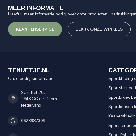
MEER INFORMATIE
Heeft u meer informatie nodig over onze producten , bedrukkingsm
KLANTENSERVICE
BEKIJK ONZE WINKELS
TENUETJE.NL
CATEGO
Onze bedrijfsinformatie
Sportkleding 
Sportshirt be
Schoffel 20C-1
Sportbroek b
1648 GG de Goorn
Nederland
Sportkousen 
Keeperskledi
0628987309
Sport tenue b
Sport Polo's 