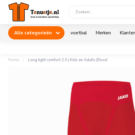
Alle categorieën
voetbal
Merken
Klanten
Home
/
Long tight comfort 2.0 | Kids en Adults |Rood