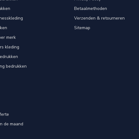
ukken
Betaalmethoden
tnesskleding
Verzenden & retourneren
kken
Sitemap
per merk
rs kleding
bedrukken
ing bedrukken
ferte
an de maand