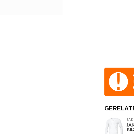
GERELAT
JAK
JA
KI