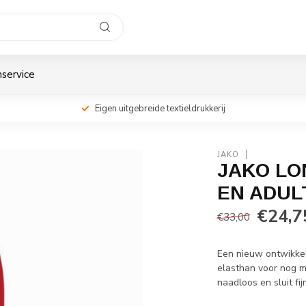
service
Eigen uitgebreide textieldrukkerij
JAKO
JAKO LON
EN ADUL
€24,7
€33,00
Een nieuw ontwikkel
elasthan voor nog m
naadloos en sluit fi