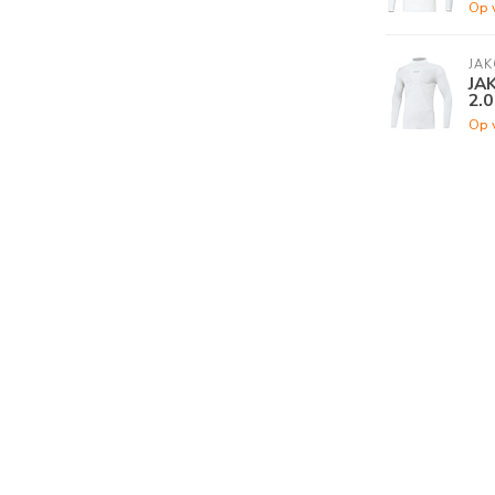
Op 
JAK
JA
2.0
Op 