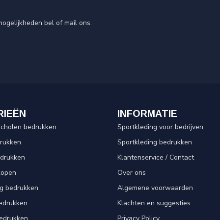
ogelijkheden bel of mail ons.
RIEËN
INFORMATIE
scholen bedrukken
Sportkleding voor bedrijven
drukken
Sportkleding bedrukken
edrukken
Klantenservice / Contact
kopen
Over ons
ng bedrukken
Algemene voorwaarden
edrukken
Klachten en suggesties
bedrukken
Privacy Policy