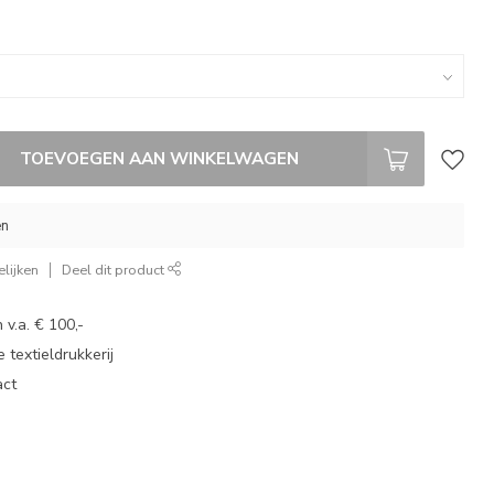
TOEVOEGEN AAN WINKELWAGEN
en
lijken
Deel dit product
 v.a. € 100,-
 textieldrukkerij
act