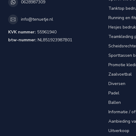
0628987309
Tanktop bedr
Running en fi
info@tenuetje.nl
Hesjes bedru
KVK nummer:
55961940
Teamkleding 
btw-nummer:
NL851923987B01
Scheidsrechte
Sporttassen 
Promotie kled
Zaalvoetbal
Diversen
Padel
Ballen
Informatie / of
Aanbieding v
Uitverkoop