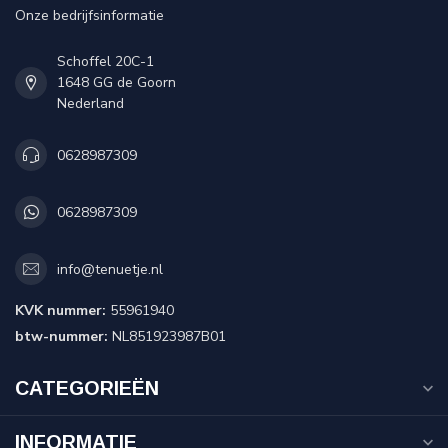
Onze bedrijfsinformatie
Schoffel 20C-1
1648 GG de Goorn
Nederland
0628987309
0628987309
info@tenuetje.nl
KVK nummer:
55961940
btw-nummer:
NL851923987B01
CATEGORIEËN
INFORMATIE