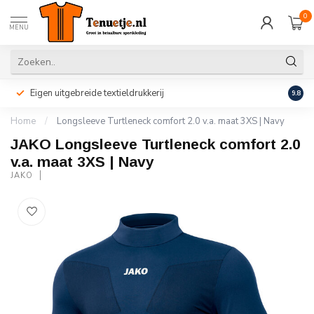
0
MENU
Eigen uitgebreide textieldrukkerij
Perso
9.8
Home
/
Longsleeve Turtleneck comfort 2.0 v.a. maat 3XS | Navy
JAKO Longsleeve Turtleneck comfort 2.0
v.a. maat 3XS | Navy
JAKO