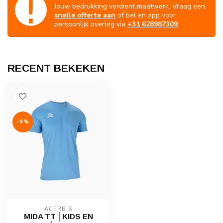
Jouw bedrukking verdient maatwerk. Vraag een
snelle offerte aan
of bel en app voor
persoonlijk overleg via
+31 628987309
.
RECENT BEKEKEN
-9%
ACERBIS
MIDA TT │KIDS EN