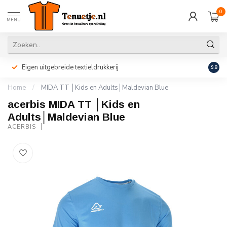
0
MENU
Eigen uitgebreide textieldrukkerij
Perso
9.8
Home
/
MIDA TT │Kids en Adults│Maldevian Blue
acerbis MIDA TT │Kids en
Adults│Maldevian Blue
ACERBIS