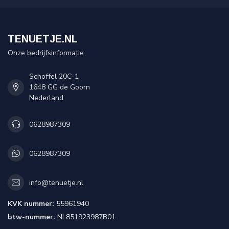
TENUETJE.NL
Onze bedrijfsinformatie
Schoffel 20C-1
1648 GG de Goorn
Nederland
0628987309
0628987309
info@tenuetje.nl
KVK nummer:
55961940
btw-nummer:
NL851923987B01