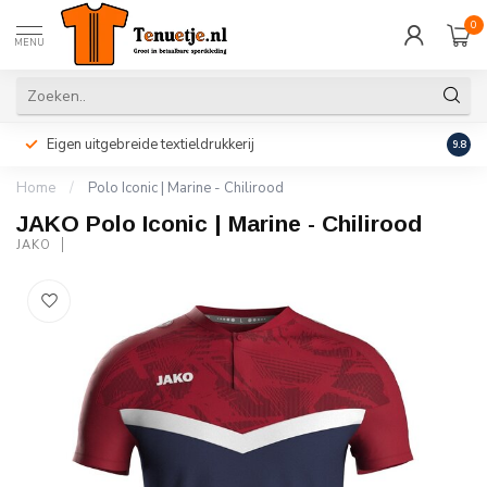
0
MENU
Eigen uitgebreide textieldrukkerij
Perso
9.8
Home
/
Polo Iconic | Marine - Chilirood
JAKO Polo Iconic | Marine - Chilirood
JAKO