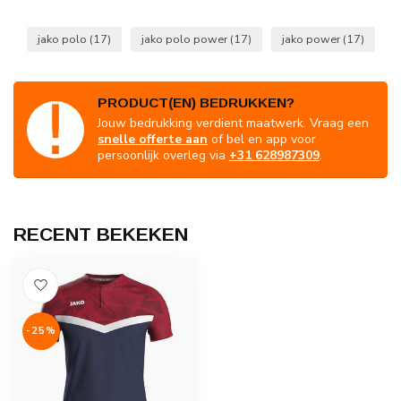
jako polo
(17)
jako polo power
(17)
jako power
(17)
PRODUCT(EN) BEDRUKKEN?
Jouw bedrukking verdient maatwerk. Vraag een
snelle offerte aan
of bel en app voor
persoonlijk overleg via
+31 628987309
.
RECENT BEKEKEN
-25%