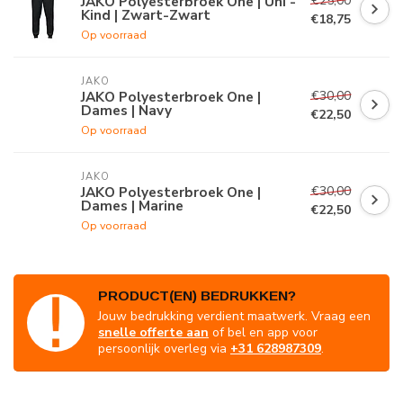
€25,00
JAKO Polyesterbroek One | Uni -
Kind | Zwart-Zwart
€18,75
Op voorraad
JAKO
€30,00
JAKO Polyesterbroek One |
Dames | Navy
€22,50
Op voorraad
JAKO
€30,00
JAKO Polyesterbroek One |
Dames | Marine
€22,50
Op voorraad
PRODUCT(EN) BEDRUKKEN?
Jouw bedrukking verdient maatwerk. Vraag een
snelle offerte aan
of bel en app voor
persoonlijk overleg via
+31 628987309
.