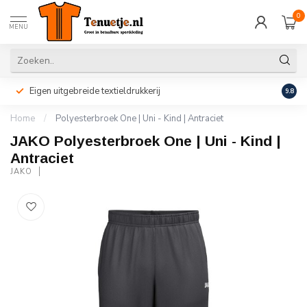
0
MENU
Eigen uitgebreide textieldrukkerij
Perso
9.8
Home
/
Polyesterbroek One | Uni - Kind | Antraciet
JAKO Polyesterbroek One | Uni - Kind |
Antraciet
JAKO