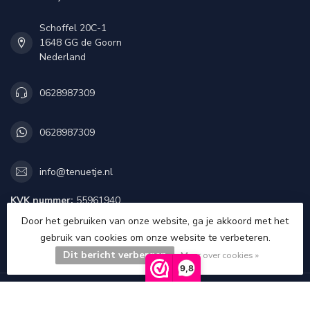
Schoffel 20C-1
1648 GG de Goorn
Nederland
0628987309
0628987309
info@tenuetje.nl
KVK nummer:
55961940
btw-nummer:
NL851923987B01
Door het gebruiken van onze website, ga je akkoord met het
gebruik van cookies om onze website te verbeteren.
CATEGORIEËN
Dit bericht verbergen
Meer over cookies »
9,8
INFORMATIE