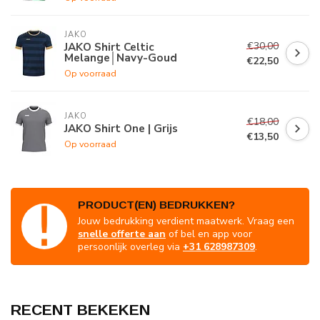
JAKO
€30,00
JAKO Shirt Celtic
Melange│Navy-Goud
€22,50
Op voorraad
JAKO
€18,00
JAKO Shirt One | Grijs
€13,50
Op voorraad
PRODUCT(EN) BEDRUKKEN?
Jouw bedrukking verdient maatwerk. Vraag een
snelle offerte aan
of bel en app voor
persoonlijk overleg via
+31 628987309
.
RECENT BEKEKEN