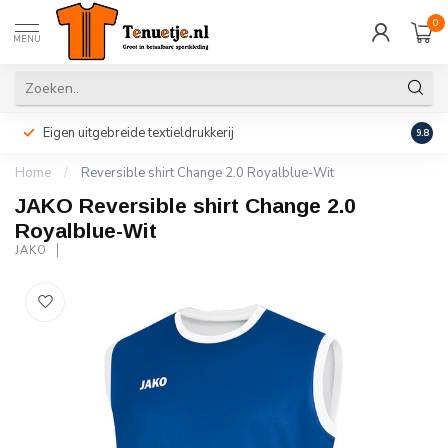
0
MENU
Eigen uitgebreide textieldrukkerij
Perso
9.8
Home
/
Reversible shirt Change 2.0 Royalblue-Wit
JAKO Reversible shirt Change 2.0
Royalblue-Wit
JAKO