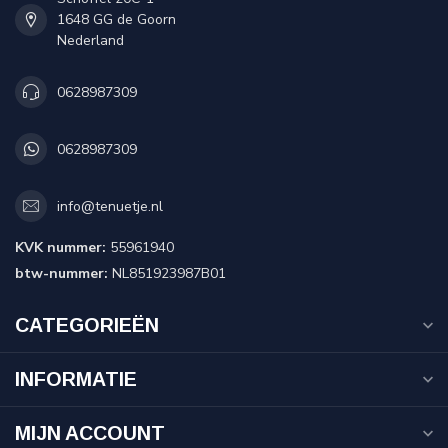
1648 GG de Goorn
Nederland
0628987309
0628987309
info@tenuetje.nl
KVK nummer:
55961940
btw-nummer:
NL851923987B01
CATEGORIEËN
INFORMATIE
MIJN ACCOUNT