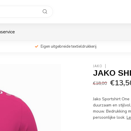
service
Eigen uitgebreide textieldrukkerij
JAKO
JAKO SHI
€13,5
€18,00
Jako Sportshirt One
duurzaam en stijlvol
mouw. Bedrukking mog
persoonlijke look.
Le