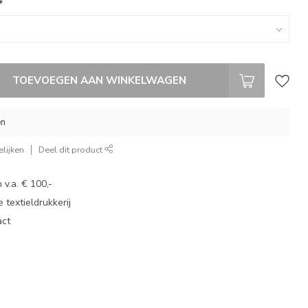
*
TOEVOEGEN AAN WINKELWAGEN
en
lijken
Deel dit product
 v.a. € 100,-
 textieldrukkerij
act