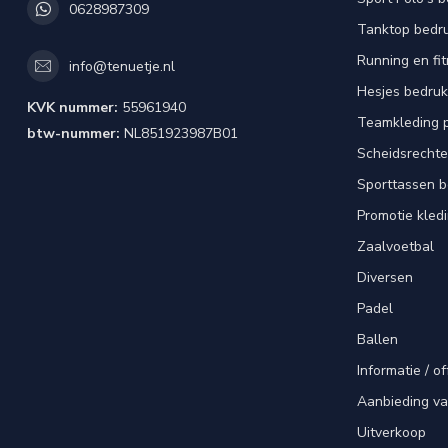
0628987309
Tanktop bedr
Running en fi
info@tenuetje.nl
Hesjes bedru
KVK nummer:
55961940
Teamkleding 
btw-nummer:
NL851923987B01
Scheidsrechte
Sporttassen 
Promotie kled
Zaalvoetbal
Diversen
Padel
Ballen
Informatie / of
Aanbieding v
Uitverkoop