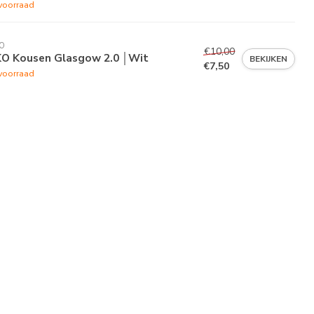
voorraad
O
€10,00
KO Kousen Glasgow 2.0 │Wit
BEKIJKEN
€7,50
voorraad