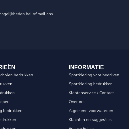
ogelijkheden bel of mail ons.
RIEËN
INFORMATIE
scholen bedrukken
Sportkleding voor bedrijven
drukken
Sportkleding bedrukken
edrukken
Klantenservice / Contact
kopen
Over ons
ng bedrukken
Algemene voorwaarden
edrukken
Klachten en suggesties
bedrukken
Privacy Policy