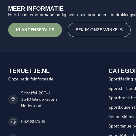
MEER INFORMATIE
Heeft u meer informatie nodig over onze producten , bedrukkingsm
KLANTENSERVICE
BEKIJK ONZE WINKELS
TENUETJE.NL
CATEGO
Onze bedrijfsinformatie
Sportkleding 
Sportshirt be
Schoffel 20C-1
Sportbroek b
1648 GG de Goorn
Nederland
Sportkousen 
Keeperskledi
0628987309
Sport tenue b
Sport Polo's 