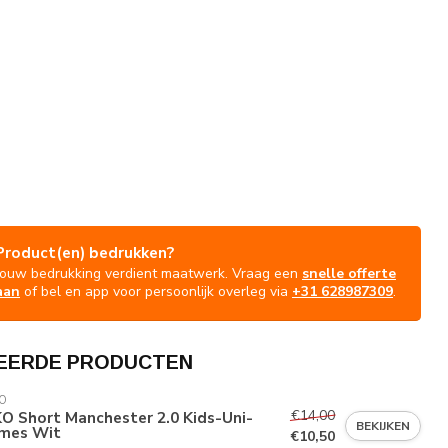
Product(en) bedrukken?
Jouw bedrukking verdient maatwerk. Vraag een
snelle offerte
aan
of bel en app voor persoonlijk overleg via
+31 628987309
.
EERDE PRODUCTEN
O
€14,00
O Short Manchester 2.0 Kids-Uni-
BEKIJKEN
mes Wit
€10,50