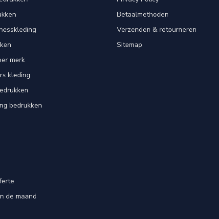
ukken
Betaalmethoden
tnesskleding
Verzenden & retourneren
kken
Sitemap
per merk
rs kleding
bedrukken
ing bedrukken
ferte
an de maand