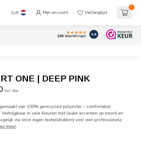
0
Mijn account
Verlanglijst
EUR
9.8
185
beoordelingen
RT ONE | DEEP PINK
0
Incl. btw
 gemaakt van 100% gerecycled polyester – comfortabel,
. Verkrijgbaar in vele kleuren met leuke accenten op boord en
elijk via onze eigen textieldrukkerij voor een professionele,
es meer
.