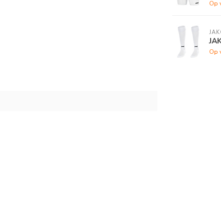
Op 
JAK
JA
Op 