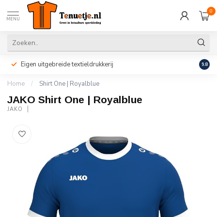
0
MENU
Eigen uitgebreide textieldrukkerij
Perso
9.8
Home
/
Shirt One | Royalblue
JAKO Shirt One | Royalblue
JAKO