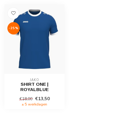
-25%
JAKO
SHIRT ONE |
ROYALBLUE
€13,50
€18,00
± 5 werkdagen