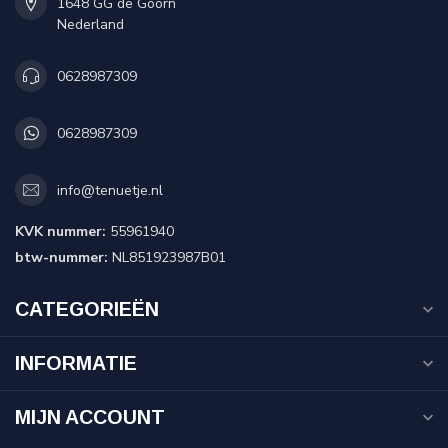
1648 GG de Goorn
Nederland
0628987309
0628987309
info@tenuetje.nl
KVK nummer:
55961940
btw-nummer:
NL851923987B01
CATEGORIEËN
INFORMATIE
MIJN ACCOUNT