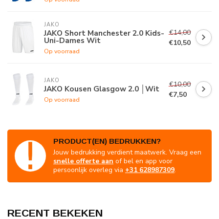
JAKO
€14,00
JAKO Short Manchester 2.0 Kids-
Uni-Dames Wit
€10,50
Op voorraad
JAKO
€10,00
JAKO Kousen Glasgow 2.0 │Wit
€7,50
Op voorraad
PRODUCT(EN) BEDRUKKEN?
Jouw bedrukking verdient maatwerk. Vraag een
snelle offerte aan
of bel en app voor
persoonlijk overleg via
+31 628987309
.
RECENT BEKEKEN