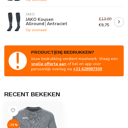
JAKO
€13,00
JAKO Kousen
Allround│Antraciet
€9,75
Op voorraad
PRODUCT(EN) BEDRUKKEN?
Jouw bedrukking verdient maatwerk. Vraag een
snelle offerte aan
of bel en app voor
persoonlijk overleg via
+31 628987309
.
RECENT BEKEKEN
-25%