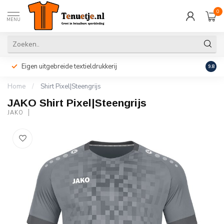
0
MENU
Eigen uitgebreide textieldrukkerij
Perso
9.8
Home
/
Shirt Pixel|Steengrijs
JAKO Shirt Pixel|Steengrijs
JAKO