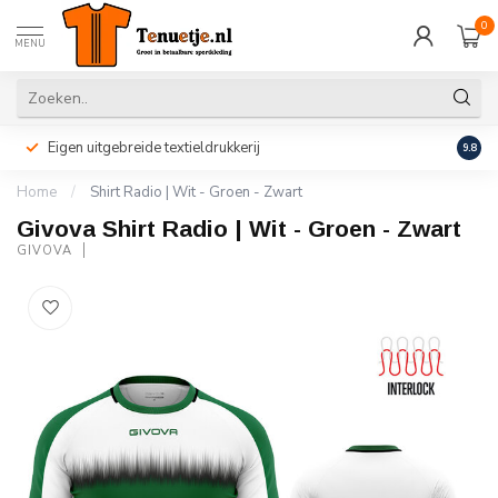
0
MENU
Eigen uitgebreide textieldrukkerij
Perso
9.8
Home
/
Shirt Radio | Wit - Groen - Zwart
Givova Shirt Radio | Wit - Groen - Zwart
GIVOVA