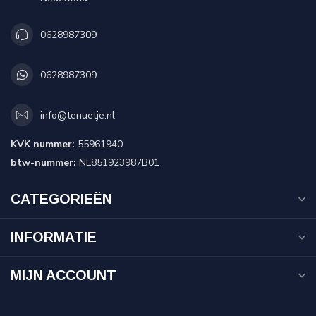
0628987309
0628987309
info@tenuetje.nl
KVK nummer:
55961940
btw-nummer:
NL851923987B01
CATEGORIEËN
INFORMATIE
MIJN ACCOUNT