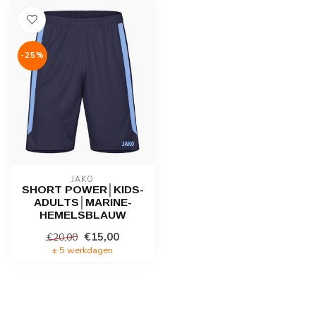
-25%
JAKO
SHORT POWER│KIDS-
ADULTS│MARINE-
HEMELSBLAUW
€15,00
€20,00
± 5 werkdagen