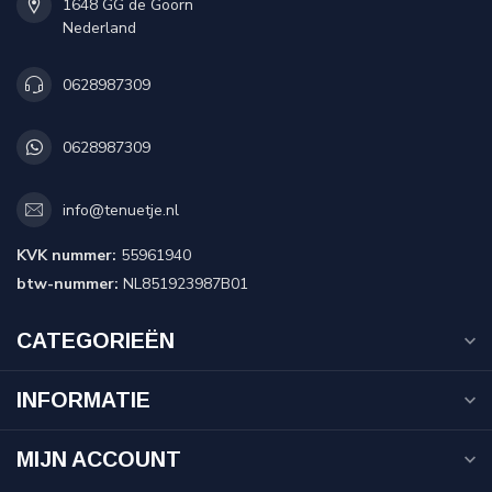
1648 GG de Goorn
Nederland
0628987309
0628987309
info@tenuetje.nl
KVK nummer:
55961940
btw-nummer:
NL851923987B01
CATEGORIEËN
INFORMATIE
MIJN ACCOUNT