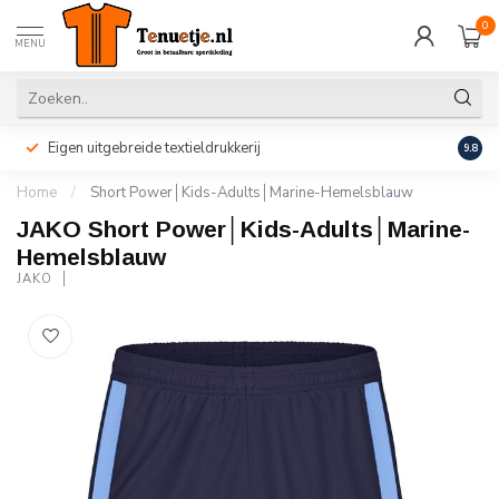
0
MENU
Eigen uitgebreide textieldrukkerij
Perso
9.8
Home
/
Short Power│Kids-Adults│Marine-Hemelsblauw
JAKO Short Power│Kids-Adults│Marine-
Hemelsblauw
JAKO