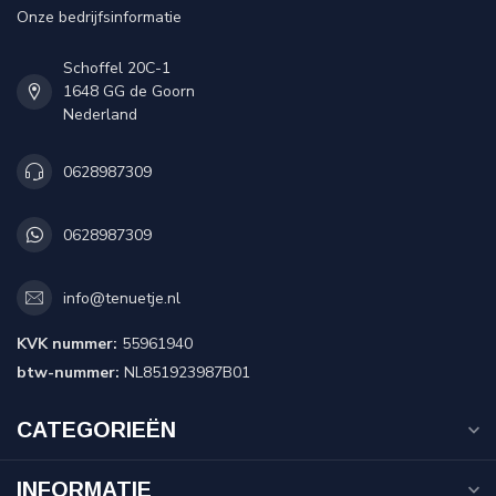
Onze bedrijfsinformatie
Schoffel 20C-1
1648 GG de Goorn
Nederland
0628987309
0628987309
info@tenuetje.nl
KVK nummer:
55961940
btw-nummer:
NL851923987B01
CATEGORIEËN
INFORMATIE