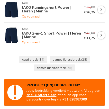
JAKO
€35,00
JAKO Runningshort Power |
Heren | Marine
€26,25
Op voorraad
JAKO
€45,00
JAKO 2-in-1 Short Power | Heren
| Marine
€33,75
Op voorraad
capri broek
(24)
dames fitnessbroek
(28)
dames runningbroek
(28)
PRODUCT(EN) BEDRUKKEN?
Jouw bedrukking verdient maatwerk. Vraag een
snelle offerte aan
of bel en app voor
persoonlijk overleg via
+31 628987309
.