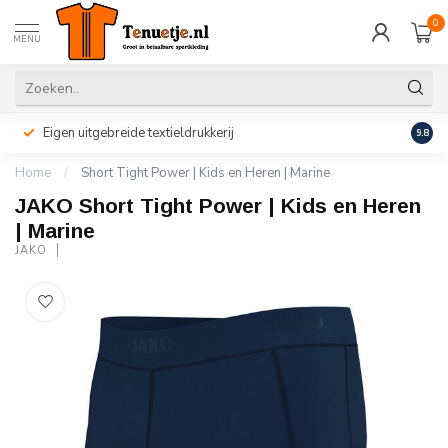
0
MENU
Eigen uitgebreide textieldrukkerij
Perso
9.8
Home
/
Short Tight Power | Kids en Heren | Marine
JAKO Short Tight Power | Kids en Heren
| Marine
JAKO