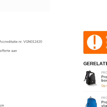
offerte aan
GERELAT
PR
Pr
bo
Op 
PR
Pr
 cm
st