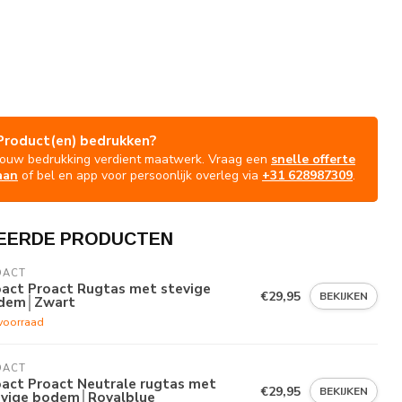
Product(en) bedrukken?
Jouw bedrukking verdient maatwerk. Vraag een
snelle offerte
aan
of bel en app voor persoonlijk overleg via
+31 628987309
.
EERDE PRODUCTEN
OACT
oact Proact Rugtas met stevige
€29,95
BEKIJKEN
dem│Zwart
voorraad
OACT
oact Proact Neutrale rugtas met
€29,95
BEKIJKEN
evige bodem│Royalblue