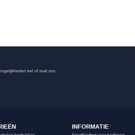
ogelijkheden bel of mail ons.
RIEËN
INFORMATIE
scholen bedrukken
Sportkleding voor bedrijven