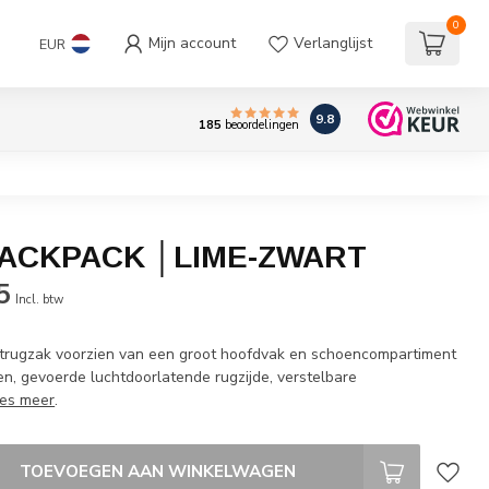
0
Mijn account
Verlanglijst
EUR
9.8
185
beoordelingen
ACKPACK │LIME-ZWART
5
Incl. btw
trugzak voorzien van een groot hoofdvak en schoencompartiment
en, gevoerde luchtdoorlatende rugzijde, verstelbare
es meer
.
TOEVOEGEN AAN WINKELWAGEN