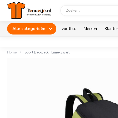
Alle categorieën
voetbal
Merken
Klanten
Home
/
Sport Backpack │Lime-Zwart