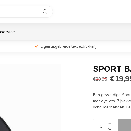
service
Eigen uitgebreide textieldrukkerij
SPORT B
€19,9
€29,95
Een geweldige Spor
met eyelets. Zijvakk
schouderbanden.
Le