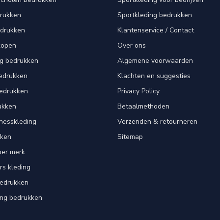
drukken
Sportkleding bedrukken
edrukken
Klantenservice / Contact
kopen
Over ons
ng bedrukken
Algemene voorwaarden
edrukken
Klachten en suggesties
bedrukken
Privacy Policy
ukken
Betaalmethoden
tnesskleding
Verzenden & retourneren
kken
Sitemap
per merk
rs kleding
bedrukken
ing bedrukken