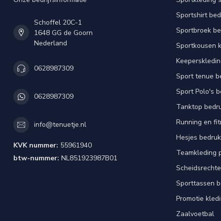
Sportshirt be
Schoffel 20C-1
Sportbroek b
1648 GG de Goorn
Nederland
Sportkousen 
Keeperskledi
0628987309
Sport tenue b
Sport Polo's 
0628987309
Tanktop bedr
Running en fi
info@tenuetje.nl
Hesjes bedru
KVK nummer:
55961940
Teamkleding 
btw-nummer:
NL851923987B01
Scheidsrechte
Sporttassen 
Promotie kled
Zaalvoetbal