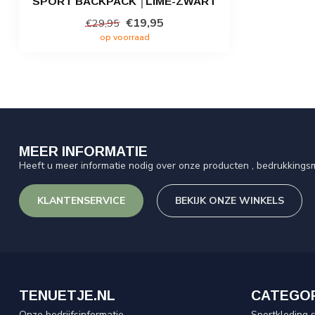
SPORT BACKPACK │LIME-ZWART
€19,95
€29,95
op voorraad
MEER INFORMATIE
Heeft u meer informatie nodig over onze producten , bedrukkingsm
KLANTENSERVICE
BEKIJK ONZE WINKELS
TENUETJE.NL
CATEGO
Onze bedrijfsinformatie
Sportkleding 