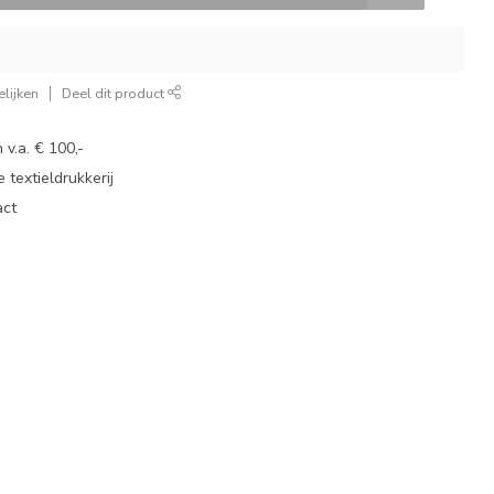
lijken
Deel dit product
 v.a. € 100,-
 textieldrukkerij
act