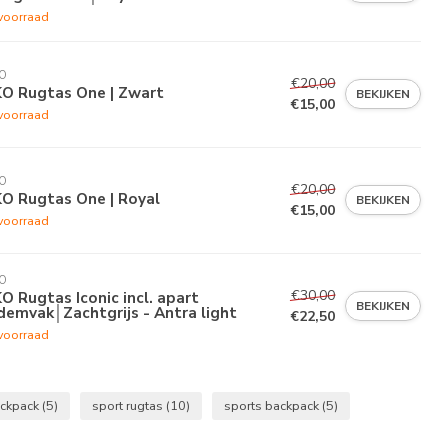
voorraad
O
€20,00
KO Rugtas One | Zwart
BEKIJKEN
€15,00
voorraad
O
€20,00
O Rugtas One | Royal
BEKIJKEN
€15,00
voorraad
O
€30,00
O Rugtas Iconic incl. apart
BEKIJKEN
emvak│Zachtgrijs - Antra light
€22,50
voorraad
ckpack
(5)
sport rugtas
(10)
sports backpack
(5)