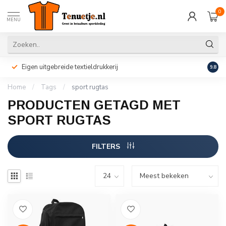
0
MENU
Eigen uitgebreide textieldrukkerij
Perso
9.8
Home
/
Tags
/
sport rugtas
PRODUCTEN GETAGD MET
SPORT RUGTAS
FILTERS