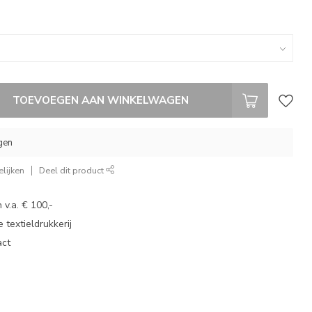
TOEVOEGEN AAN WINKELWAGEN
gen
lijken
Deel dit product
 v.a. € 100,-
 textieldrukkerij
act