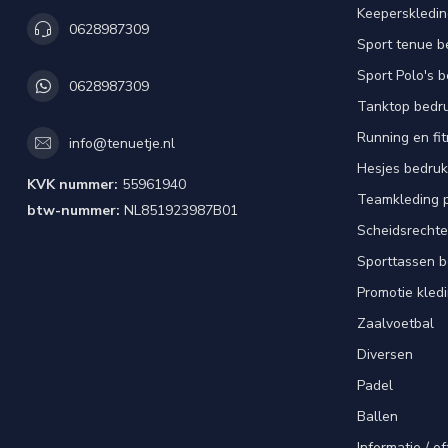
Keeperskledi
0628987309
Sport tenue b
Sport Polo's 
0628987309
Tanktop bedr
Running en fi
info@tenuetje.nl
Hesjes bedru
KVK nummer:
55961940
Teamkleding 
btw-nummer:
NL851923987B01
Scheidsrechte
Sporttassen 
Promotie kled
Zaalvoetbal
Diversen
Padel
Ballen
Informatie / of