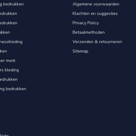
ng bedrukken
Algemene voorwaarden
edrukken
Klachten en suggesties
bedrukken
Privacy Policy
ukken
Betaalmethoden
tnesskleding
Verzenden & retourneren
kken
Sitemap
per merk
rs kleding
bedrukken
ing bedrukken
ferte