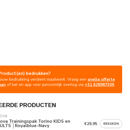
Product(en) bedrukken?
Jouw bedrukking verdient maatwerk. Vraag een
snelle offerte
aan
of bel en app voor persoonlijk overleg via
+31 628987309
.
EERDE PRODUCTEN
VOVA
ova Trainingspak Torino KIDS en
€29,95
BEKIJKEN
ULTS │Royalblue-Navy