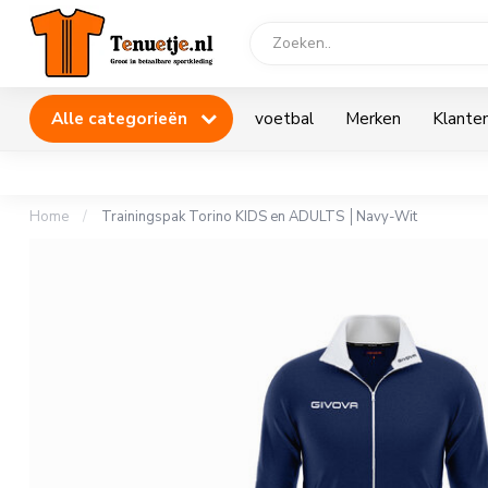
Alle categorieën
voetbal
Merken
Klanten
Home
/
Trainingspak Torino KIDS en ADULTS │Navy-Wit