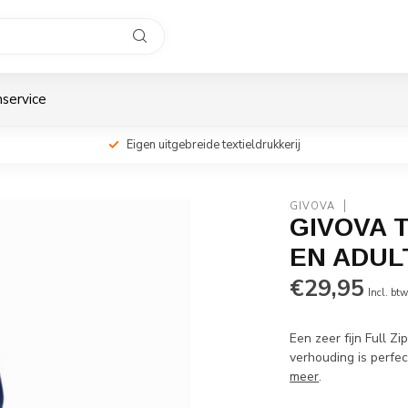
service
Eigen uitgebreide textieldrukkerij
GIVOVA
GIVOVA 
EN ADUL
€29,95
Incl. bt
Een zeer fijn Full Zi
verhouding is perfe
meer
.