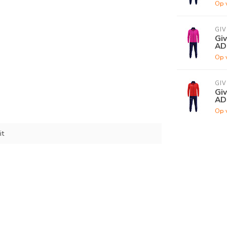
Op 
GI
Giv
AD
Op 
GI
Giv
AD
Op 
t