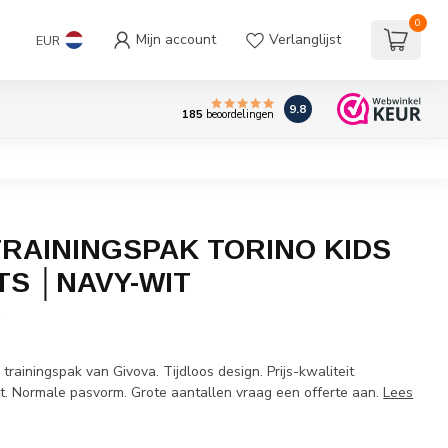
0
Mijn account
Verlanglijst
EUR
9.8
185
beoordelingen
TRAININGSPAK TORINO KIDS
TS │NAVY-WIT
w
p trainingspak van Givova. Tijdloos design. Prijs-kwaliteit
ct. Normale pasvorm. Grote aantallen vraag een offerte aan.
Lees