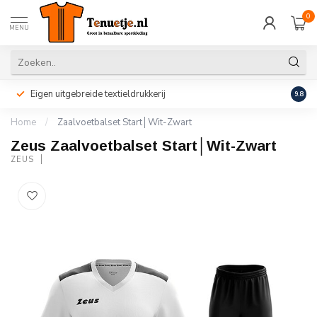
0
MENU
Eigen uitgebreide textieldrukkerij
Perso
9.8
Home
/
Zaalvoetbalset Start│Wit-Zwart
Zeus Zaalvoetbalset Start│Wit-Zwart
ZEUS