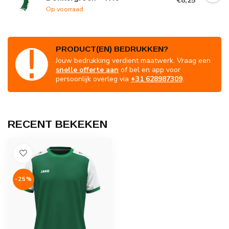
€8,25
Op voorraad
PRODUCT(EN) BEDRUKKEN?
Jouw bedrukking verdient maatwerk. Vraag een
snelle offerte aan
of bel en app voor
persoonlijk overleg via
+31 628987309
.
RECENT BEKEKEN
-25%