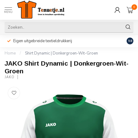
0
MENU
Eigen uitgebreide textieldrukkerij
Perso
9.8
Home
/
Shirt Dynamic | Donkergroen-Wit-Groen
JAKO Shirt Dynamic | Donkergroen-Wit-
Groen
JAKO