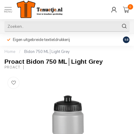
0
MENU
Eigen uitgebreide textieldrukkerij
Perso
9.8
Home
/
Bidon 750 ML│Light Grey
Proact Bidon 750 ML│Light Grey
PROACT