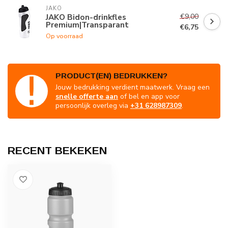
JAKO
€9,00
JAKO Bidon-drinkfles
Premium|Transparant
€6,75
Op voorraad
PRODUCT(EN) BEDRUKKEN?
Jouw bedrukking verdient maatwerk. Vraag een
snelle offerte aan
of bel en app voor
persoonlijk overleg via
+31 628987309
.
RECENT BEKEKEN