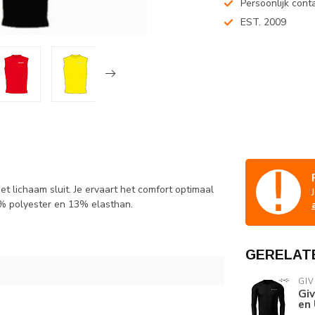
Persoonlijk cont
EST. 2009
t lichaam sluit. Je ervaart het comfort optimaal
% polyester en 13% elasthan.
GERELAT
GI
Gi
en 