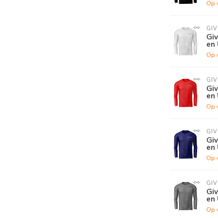
Op 
GI
Gi
en 
Op 
GI
Gi
en 
Op 
GI
Gi
en 
Op 
GI
Gi
en 
Op 