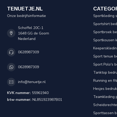
TENUETJE.NL
CATEGO
Onze bedrijfsinformatie
Sportkleding 
Sportshirt be
Schoffel 20C-1
Sportbroek b
1648 GG de Goorn
Nederland
Sportkousen 
Keeperskledi
0628987309
Sport tenue b
Sport Polo's 
0628987309
Tanktop bedr
Running en fi
info@tenuetje.nl
Hesjes bedru
KVK nummer:
55961940
Teamkleding 
btw-nummer:
NL851923987B01
Scheidsrechte
Sporttassen 