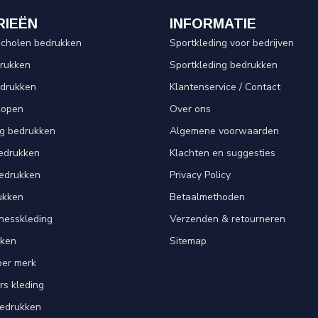
RIEËN
INFORMATIE
scholen bedrukken
Sportkleding voor bedrijven
drukken
Sportkleding bedrukken
edrukken
Klantenservice / Contact
kopen
Over ons
ng bedrukken
Algemene voorwaarden
edrukken
Klachten en suggesties
bedrukken
Privacy Policy
ukken
Betaalmethoden
tnesskleding
Verzenden & retourneren
kken
Sitemap
per merk
rs kleding
bedrukken