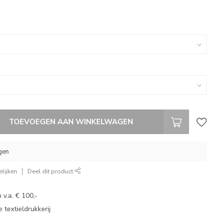
TOEVOEGEN AAN WINKELWAGEN
gen
lijken
Deel dit product
 v.a. € 100,-
 textieldrukkerij