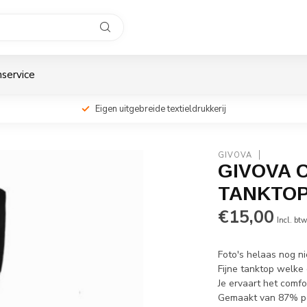
service
Eigen uitgebreide textieldrukkerij
GIVOVA
GIVOVA 
TANKTOP 
€15,00
Incl. bt
Foto's helaas nog n
Fijne tanktop welke 
Je ervaart het comf
Gemaakt van 87% po