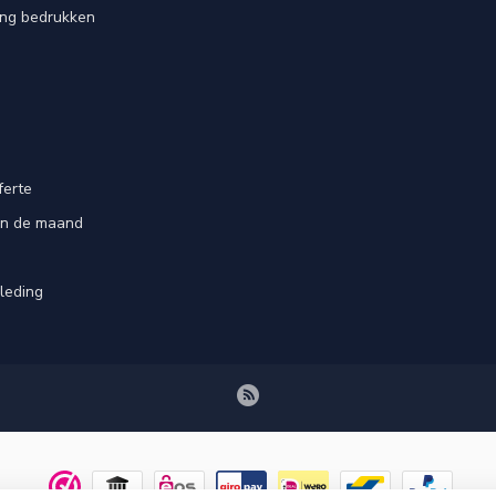
ing bedrukken
ferte
an de maand
leding