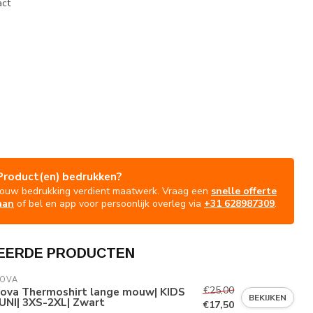
act
Product(en) bedrukken?
Jouw bedrukking verdient maatwerk. Vraag een
snelle offerte
aan
of bel en app voor persoonlijk overleg via
+31 628987309
.
EERDE PRODUCTEN
VOVA
€25,00
vova Thermoshirt lange mouw| KIDS
BEKIJKEN
UNI| 3XS-2XL| Zwart
€17,50