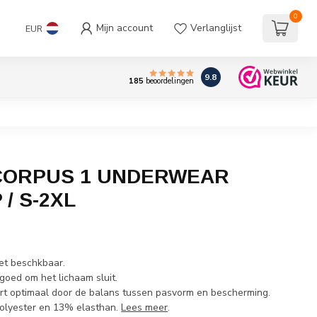
0
Mijn account
Verlanglijst
EUR
9.8
185
beoordelingen
CORPUS 1 UNDERWEAR
/ S-2XL
w
iet beschkbaar.
goed om het lichaam sluit.
ort optimaal door de balans tussen pasvorm en bescherming.
lyester en 13% elasthan.
Lees meer
.