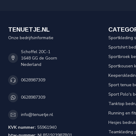
TENUETJE.NL
CATEGO
Onze bedrijfsinformatie
Sportkleding 
Sportshirt be
Schoffel 20C-1
Sportbroek b
1648 GG de Goorn
Nederland
Sportkousen 
Keeperskledi
0628987309
Sport tenue b
Sport Polo's 
0628987309
Tanktop bedr
Running en fi
info@tenuetje.nl
Hesjes bedru
KVK nummer:
55961940
Teamkleding 
btw-nummer:
NL851923987B01