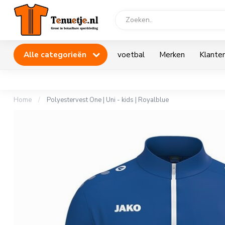
Alle categorieën
voetbal
Merken
Klanten
Home
/
Polyestervest One | Uni - kids | Royalblue