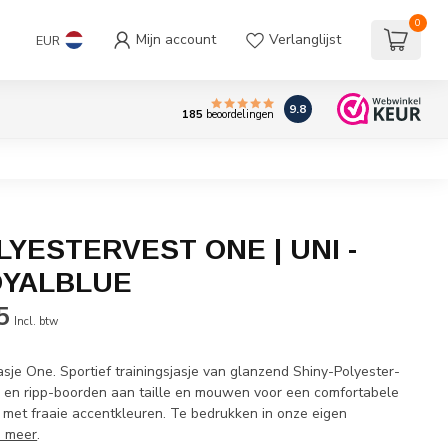
0
Mijn account
Verlanglijst
EUR
9.8
185
beoordelingen
LYESTERVEST ONE | UNI -
ROYALBLUE
5
Incl. btw
asje One. Sportief trainingsjasje van glanzend Shiny-Polyester-
en en ripp-boorden aan taille en mouwen voor een comfortabele
k met fraaie accentkleuren. Te bedrukken in onze eigen
s meer
.