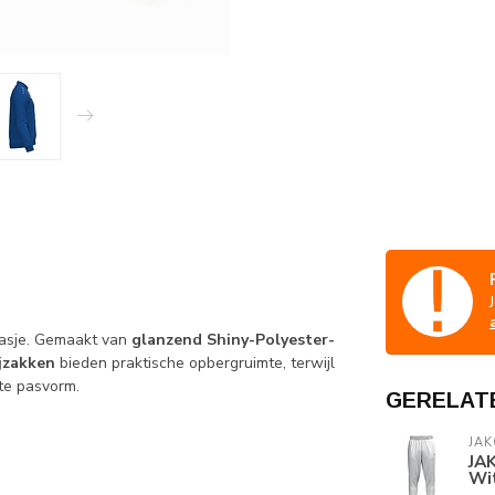
sjasje. Gemaakt van
glanzend Shiny-Polyester-
ijzakken
bieden praktische opbergruimte, terwijl
te pasvorm.
GERELAT
JAK
JAK
Wi