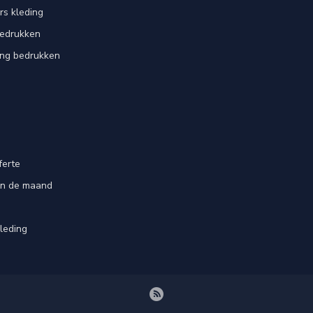
rs kleding
bedrukken
ing bedrukken
ferte
an de maand
leding