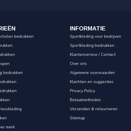
RIEËN
INFORMATIE
scholen bedrukken
Sportkleding voor bedrijven
drukken
Sportkleding bedrukken
edrukken
Klantenservice / Contact
kopen
Over ons
ng bedrukken
Algemene voorwaarden
edrukken
Klachten en suggesties
bedrukken
Privacy Policy
ukken
Betaalmethoden
tnesskleding
Verzenden & retourneren
kken
Sitemap
per merk