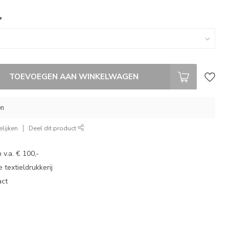
*
TOEVOEGEN AAN WINKELWAGEN
en
lijken
Deel dit product
 v.a. € 100,-
 textieldrukkerij
act