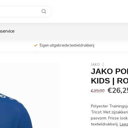
service
Eigen uitgebreide textieldrukkerij
JAKO
JAKO PO
KIDS | 
€26,2
€35,00
Polyester Trainingsj
Tricot. Met zijzakk
pasvorm. Frisse loo
textieldrukkerij.
Lee