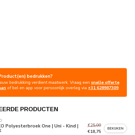
Product(en) bedrukken?
Jouw bedrukking verdient maatwerk. Vraag een
snelle offerte
aan
of bel en app voor persoonlijk overleg via
+31 628987309
.
EERDE PRODUCTEN
O
€25,00
O Polyesterbroek One | Uni - Kind |
BEKIJKEN
t
€18,75