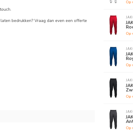
Op 
 touch.
JAK
e laten bedrukken? Vraag dan even een offerte
JAK
Ro
Op 
JAK
JAK
Ro
Op 
JAK
JAK
Zw
Op 
JAK
JAK
Ant
Op 